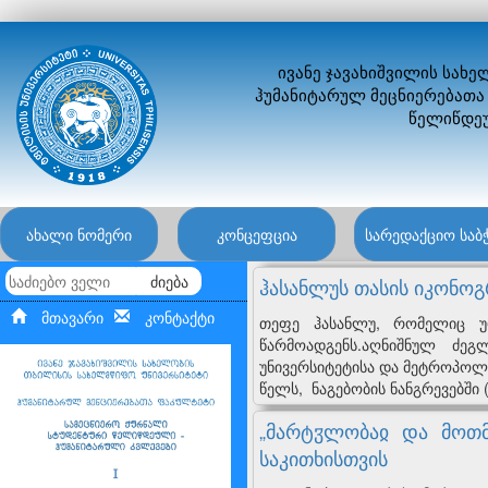
ივანე ჯავახიშვილის სახ
ჰუმანიტარულ მეცნიერებათა
წელიწდეუ
ახალი ნომერი
კონცეფცია
სარედაქციო საბ
ძიება
ჰასანლუს თასის იკონოგ
მთავარი
კონტაქტი
თეფე ჰასანლუ, რომელიც უ
წარმოადგენს.აღნიშნულ ძეგ
უნივერსიტეტისა და მეტროპოლი
წელს, ნაგებობის ნანგრევებში 
„მარტჳლობაჲ და მოთმ
საკითხისთვის