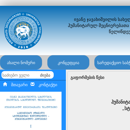
ივანე ჯავახიშვილის სახ
ჰუმანიტარულ მეცნიერებათა
წელიწდეუ
ახალი ნომერი
კონცეფცია
სარედაქციო საბ
ძიება
გაფორმების წესი
მთავარი
კონტაქტი
ჰუმანიტ
„სტ