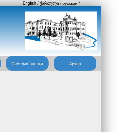
English
/
ქართული
/
русский
/
Система оценки
Архив