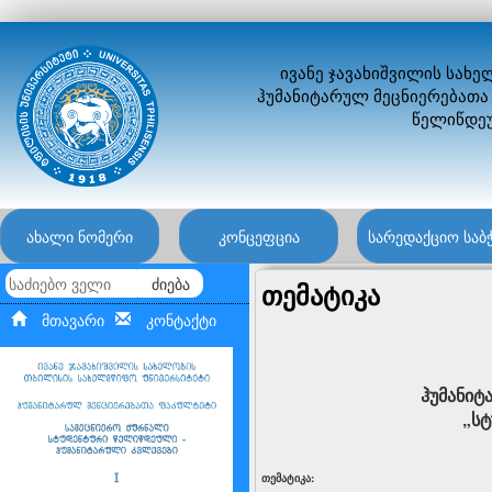
ივანე ჯავახიშვილის სახ
ჰუმანიტარულ მეცნიერებათა
წელიწდეუ
ახალი ნომერი
კონცეფცია
სარედაქციო საბ
ძიება
თემატიკა
მთავარი
კონტაქტი
ჰუმანიტ
„სტ
თემატიკა: